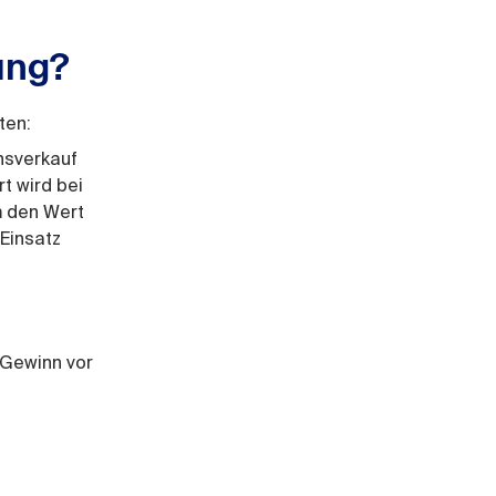
ung?
ten:
nsverkauf
t wird bei
m den Wert
Einsatz
 Gewinn vor