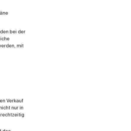
läne
den bei der
liche
werden, mit
gen Verkauf
cht nur in
rechtzeitig