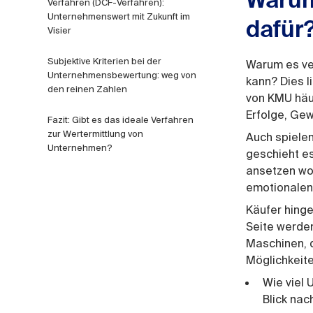
Warum
Verfahren (DCF-Verfahren):
Unternehmenswert mit Zukunft im
dafür
Visier
Subjektive Kriterien bei der
Warum es ve
Unternehmensbewertung: weg von
kann? Dies l
den reinen Zahlen
von KMU häuf
Erfolge, Ge
Fazit: Gibt es das ideale Verfahren
zur Wertermittlung von
Auch spielen
Unternehmen?
geschieht es
ansetzen wol
emotionalen
Käufer hinge
Seite werden
Maschinen, d
Möglichkeite
Wie viel
Blick nac