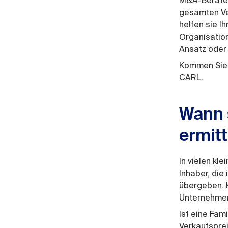
M&A-Berater
gesamten Ve
helfen sie I
Organisation
Ansatz oder 
Kommen Sie 
CARL.
Wann 
ermit
In vielen kl
Inhaber, die
übergeben. K
Unternehmen
Ist eine Fam
Verkaufsprei