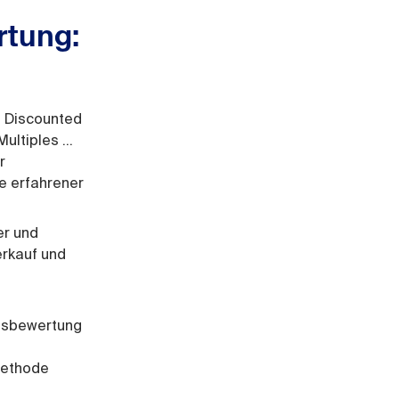
tung:
. Discounted
ltiples ...
r
e erfahrener
er und
erkauf und
nsbewertung
Methode