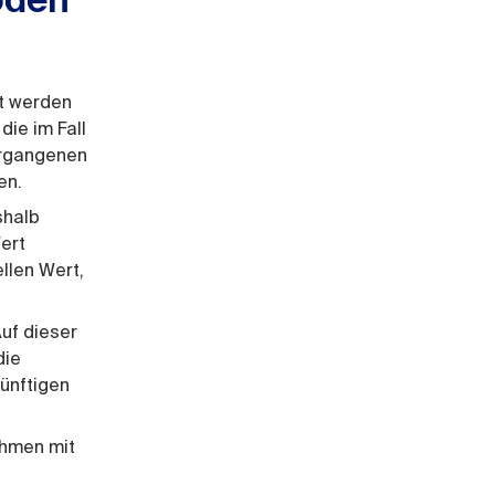
oden
lt werden
die im Fall
vergangenen
en.
shalb
ert
llen Wert,
uf dieser
die
künftigen
ehmen mit