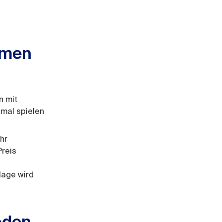
hmen
n mit
hmal spielen
hr
Preis
lage wird