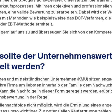
 (Merger & Acquisitions-Berater) unterstützen Sie währen
rkaufsprozesses. Mit ihren objektiven und professionelle
hnen, eine valide Bewertung zu erarbeiten. Dabei wird der We
 mit Methoden wie beispielsweise das DCF-Verfahren, die 
der EBIT-Methode ermittelt.
gern auf uns zu und überzeugen Sie sich von den Kompet
sollte der Unternehmenswer
telt werden?
einen und mittelständischen Unternehmen (KMU) sitzen enga
 ihre Firma am liebsten innerhalb der Familie dem Nachwuc
ann die Nachfolge in dieser Form geregelt werden, erübrig
sbewertung in der Regel.
iliennachfolge nicht möglich, wird die Ermittlung eines a
ses umso wichtiger. Zur potenziellen Käufergruppe zählen u