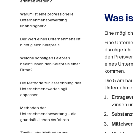
ermittelt werden?
Warum ist eine professionelle
Was i
Unternehmensbewertung
unabdingbar?
Eine möglich
Der Wert eines Unternehmens ist
Eine Untern
nicht gleich Kaufpreis
durchgeführ
den Preisve
Welche sonstigen Faktoren
eines Unter
beeinflussen den Kaufpreis einer
Firma?
kommen.
Die 5 am hä
Die Methode zur Berechnung des
Unternehmens
Unternehmenswertes agil
anpassen
Ertragsw
Zinsen un
Methoden der
Unternehmensbewertung – die
Substanz
grundsätzlichen Verfahren
Mittelwer
Zusätzliche Methoden zur