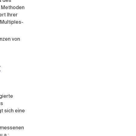
d des
n Methoden
rt Ihrer
Multiples-
enzen von
t
gierte
hs
t sich eine
ngemessenen
.a.: